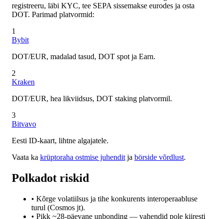
registreeru, läbi KYC, tee SEPA sissemakse eurodes ja osta
DOT. Parimad platvormid:
1
Bybit
DOT/EUR, madalad tasud, DOT spot ja Earn.
2
Kraken
DOT/EUR, hea likviidsus, DOT staking platvormil.
3
Bitvavo
Eesti ID-kaart, lihtne algajatele.
Vaata ka
krüptoraha ostmise juhendit
ja
börside võrdlust
.
Polkadot riskid
• Kõrge volatiilsus ja tihe konkurents interoperaabluse
turul (Cosmos jt).
• Pikk ~28-päevane unbonding — vahendid pole kiiresti