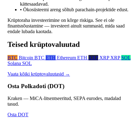
kättesaadavad.
• Ökosüsteemi areng sõltub parachain-projektide edust.
Krüptoraha investeerimine on kõrge riskiga. See ei ole
finantsnõustamine — investeeri ainult summasid, mida saad
endale lubada kaotada.
Teised krüptovaluutad
BTC
Bitcoin
BTC
ETH
Ethereum
ETH
XRP
XRP
XRP
SOL
Solana
SOL
Vaata kõiki krüptovaluutasid →
Osta Polkadoti (DOT)
Kraken — MiCA-litsentseeritud, SEPA eurodes, madalad
tasud.
Osta DOT