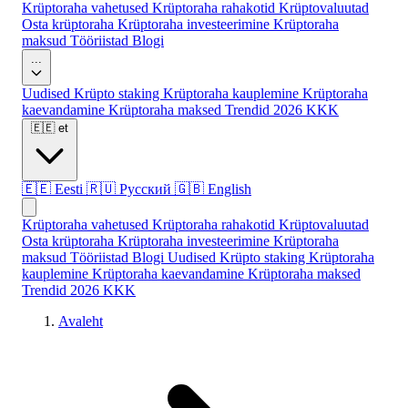
Krüptoraha vahetused
Krüptoraha rahakotid
Krüptovaluutad
Osta krüptoraha
Krüptoraha investeerimine
Krüptoraha
maksud
Tööriistad
Blogi
...
Uudised
Krüpto staking
Krüptoraha kauplemine
Krüptoraha
kaevandamine
Krüptoraha maksed
Trendid 2026
KKK
🇪🇪
et
🇪🇪
Eesti
🇷🇺
Русский
🇬🇧
English
Krüptoraha vahetused
Krüptoraha rahakotid
Krüptovaluutad
Osta krüptoraha
Krüptoraha investeerimine
Krüptoraha
maksud
Tööriistad
Blogi
Uudised
Krüpto staking
Krüptoraha
kauplemine
Krüptoraha kaevandamine
Krüptoraha maksed
Trendid 2026
KKK
Avaleht