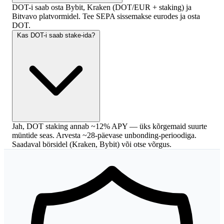
DOT-i saab osta Bybit, Kraken (DOT/EUR + staking) ja
Bitvavo platvormidel. Tee SEPA sissemakse eurodes ja osta
DOT.
Kas DOT-i saab stake-ida?
Jah, DOT staking annab ~12% APY — üks kõrgemaid suurte
müntide seas. Arvesta ~28-päevase unbonding-perioodiga.
Saadaval börsidel (Kraken, Bybit) või otse võrgus.