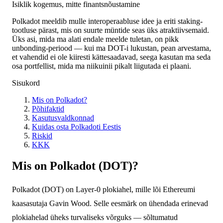
Isiklik kogemus, mitte finantsnõustamine
Polkadot meeldib mulle interoperaabluse idee ja eriti staking-
tootluse pärast, mis on suurte müntide seas üks atraktiivsemaid.
Üks asi, mida ma alati endale meelde tuletan, on pikk
unbonding-periood — kui ma DOT-i lukustan, pean arvestama,
et vahendid ei ole kiiresti kättesaadavad, seega kasutan ma seda
osa portfellist, mida ma niikuinii pikalt liigutada ei plaani.
Sisukord
Mis on Polkadot?
Põhifaktid
Kasutusvaldkonnad
Kuidas osta Polkadoti Eestis
Riskid
KKK
Mis on Polkadot (DOT)?
Polkadot (DOT) on Layer-0 plokiahel, mille lõi Ethereumi
kaasasutaja Gavin Wood. Selle eesmärk on ühendada erinevad
plokiahelad üheks turvaliseks võrguks — sõltumatud