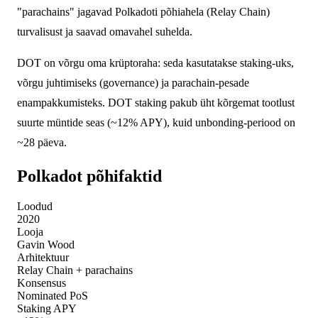
"parachains" jagavad Polkadoti põhiahela (Relay Chain)
turvalisust ja saavad omavahel suhelda.
DOT on võrgu oma krüptoraha: seda kasutatakse staking-uks,
võrgu juhtimiseks (governance) ja parachain-pesade
enampakkumisteks. DOT staking pakub üht kõrgemat tootlust
suurte müntide seas (~12% APY), kuid unbonding-periood on
~28 päeva.
Polkadot põhifaktid
Loodud
2020
Looja
Gavin Wood
Arhitektuur
Relay Chain + parachains
Konsensus
Nominated PoS
Staking APY