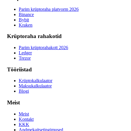
Parim krüptoraha platvorm 2026
Binance
Bybit
Kraken
Krüptoraha rahakotid
Parim krüptorahakott 2026
Ledger
Trezor
Tööriistad
Krüptokalkulaator
Maksukalkulaator
Blogi
Meist
Meist
Kontakt
KKK
Andmekaitsetingimused