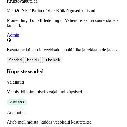
Krüptovaluuta
.ee
© 2026 NET Partner OÜ · Kõik õigused kaitstud
Mõned lingid on affiliate-lingid. Vahendustasu ei suurenda teie
kulusid.
Admin
🍪
Kasutame küpsiseid veebisaidi analüütika ja reklaamide jaoks.
Seaded
Keeldu
Luba kõik
Küpsiste seaded
Vajalikud
Veebisaidi toimimiseks vajalikud küpsised.
Alati sees
Analüütika
Aitab meil mõista, kuidas veebisaiti kasutatakse.