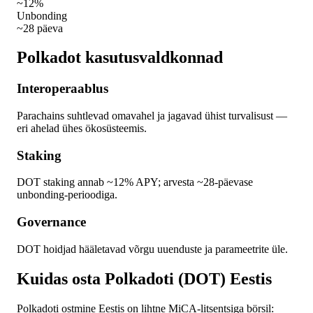
~12%
Unbonding
~28 päeva
Polkadot kasutusvaldkonnad
Interoperaablus
Parachains suhtlevad omavahel ja jagavad ühist turvalisust —
eri ahelad ühes ökosüsteemis.
Staking
DOT staking annab ~12% APY; arvesta ~28-päevase
unbonding-perioodiga.
Governance
DOT hoidjad hääletavad võrgu uuenduste ja parameetrite üle.
Kuidas osta Polkadoti (DOT) Eestis
Polkadoti ostmine Eestis on lihtne MiCA-litsentsiga börsil: