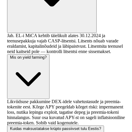
Jah. EL-i MiCA kehtib täielikult alates 30.12.2024 ja
teenusepakkuja vajab CASP-litsentsi. Litsents nõuab varade
eraldamist, kapitalinõudeid ja läbipaistvust. Litsentsita teenusel
neid kaitseid pole — kontrolli litsentsi enne sissemakset.
Mis on yield farming?
Likviidsuse pakkumine DEX-idele vahetustasude ja preemia-
tokenite eest. Kõrge APY peegeldab kõrget riski: impermanent
loss, nutika lepingu exploit, tagatise depeg ja preemia-tokeni
hinnalangus. Suur osa kuvatud APY-st on sageli inflatsiooniline
preemia-token. Sobib vaid kogenutele.
Kuidas maksustatakse krüpto passiivset tulu Eestis?