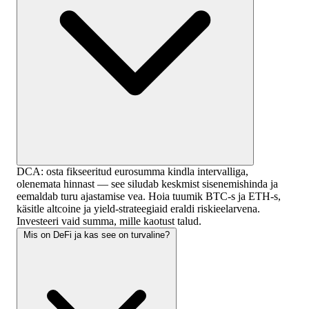
DCA: osta fikseeritud eurosumma kindla intervalliga,
olenemata hinnast — see siludab keskmist sisenemishinda ja
eemaldab turu ajastamise vea. Hoia tuumik BTC-s ja ETH-s,
käsitle altcoine ja yield-strateegiaid eraldi riskieelarvena.
Investeeri vaid summa, mille kaotust talud.
Mis on DeFi ja kas see on turvaline?