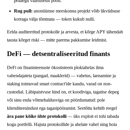
peaaegu väärtusetut poolt.
Rug pull:
anonüümse meeskonna projekt võib likviidsuse
korraga välja tõmmata — token kukub nulli.
Eelda auditeeritud protokolle ja arvesta, et kõrge APY tähendab
tausta kõrget riski — mitte parema pakkumise leidmist.
DeFi — detsentraliseeritud finants
DeFi on finantsteenuste ökosüsteem plokiahelas ilma
vahendajateta (pangad, maaklerid) — vahetus, laenamine ja
staking toimuvad smart contract'ide kaudu, varad on non-
custodial. Läbipaistvuse hind on, et koodiviga, tagatise depeg
või sinu enda võtmehaldusviga on pöördumatud: pole
klienditeenindust ega tagasipööramist. Seetõttu kehtib reegel
ära pane kõike ühte protokolli
— üks exploit ei tohi tabada
kogu portfelli. Hajuta protokollide ja ahelate vahel ning hoia