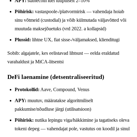
APY:
stablecoin'idel tüüpiliselt 2–10%
Põhirisk:
vastaspoole-/platvormirisk — vahendaja hoiab
sinu võtmeid (custodial) ja võib külmutada väljavõtted või
muutuda maksejõuetuks (vrd 2022. a kollapsid)
Plussid:
lihtne UX, fiat sisse-/väljamaksed, klienditugi
Sobib: algajatele, kes eelistavad lihtsust — eelda eraldatud
varahaldust ja MiCA-litsentsi
DeFi laenamine (detsentraliseeritud)
Protokollid:
Aave, Compound, Venus
APY:
muutuv, määratakse algoritmiliselt
pakkumise/nõudluse järgi (utilisatsioon)
Põhirisk:
nutika lepingu viga/häkkimine ja tagatiseks oleva
tokeni depeg — vahendajat pole, vastutus on koodil ja sinul