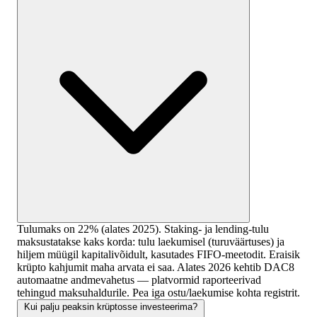
Tulumaks on 22% (alates 2025). Staking- ja lending-tulu
maksustatakse kaks korda: tulu laekumisel (turuväärtuses) ja
hiljem müügil kapitalivõidult, kasutades FIFO-meetodit. Eraisik
krüpto kahjumit maha arvata ei saa. Alates 2026 kehtib DAC8
automaatne andmevahetus — platvormid raporteerivad
tehingud maksuhaldurile. Pea iga ostu/laekumise kohta registrit.
Kui palju peaksin krüptosse investeerima?