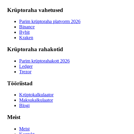
Krüptoraha vahetused
Parim krüptoraha platvorm 2026
Binance
Bybit
Kraken
Krüptoraha rahakotid
Parim krüptorahakott 2026
Ledger
Trezor
Tööriistad
Krüptokalkulaator
Maksukalkulaator
Blogi
Meist
Meist