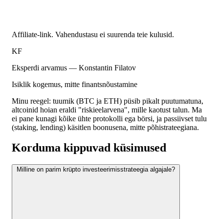
Affiliate-link. Vahendustasu ei suurenda teie kulusid.
KF
Eksperdi arvamus — Konstantin Filatov
Isiklik kogemus, mitte finantsnõustamine
Minu reegel: tuumik (BTC ja ETH) püsib pikalt puutumatuna,
altcoinid hoian eraldi "riskieelarvena", mille kaotust talun. Ma
ei pane kunagi kõike ühte protokolli ega börsi, ja passiivset tulu
(staking, lending) käsitlen boonusena, mitte põhistrateegiana.
Korduma kippuvad küsimused
Milline on parim krüpto investeerimisstrateegia algajale?