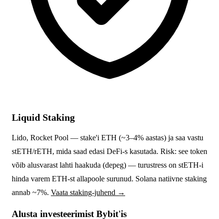
Liquid Staking
Lido, Rocket Pool — stake'i ETH (~3–4% aastas) ja saa vastu
stETH/rETH, mida saad edasi DeFi-s kasutada. Risk: see token
võib alusvarast lahti haakuda (depeg) — turustress on stETH-i
hinda varem ETH-st allapoole surunud. Solana natiivne staking
annab ~7%.
Vaata staking-juhend →
Alusta investeerimist Bybit'is