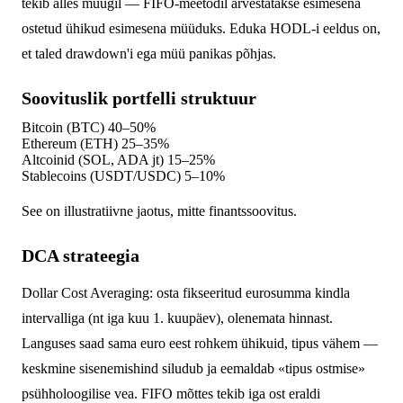
tekib alles müügil — FIFO-meetodil arvestatakse esimesena
ostetud ühikud esimesena müüduks. Eduka HODL-i eeldus on,
et taled drawdown'i ega müü panikas põhjas.
Soovituslik portfelli struktuur
Bitcoin (BTC)
40–50%
Ethereum (ETH)
25–35%
Altcoinid (SOL, ADA jt)
15–25%
Stablecoins (USDT/USDC)
5–10%
See on illustratiivne jaotus, mitte finantssoovitus.
DCA strateegia
Dollar Cost Averaging: osta fikseeritud eurosumma kindla
intervalliga (nt iga kuu 1. kuupäev), olenemata hinnast.
Languses saad sama euro eest rohkem ühikuid, tipus vähem —
keskmine sisenemishind siludub ja eemaldab «tipus ostmise»
psühholoogilise vea. FIFO mõttes tekib iga ost eraldi