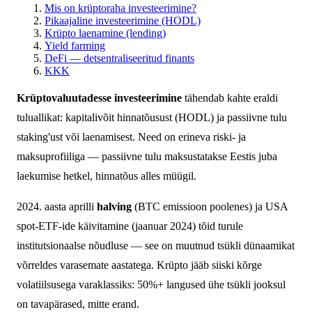
Mis on krüptoraha investeerimine?
Pikaajaline investeerimine (HODL)
Krüpto laenamine (lending)
Yield farming
DeFi — detsentraliseeritud finants
KKK
Krüptovaluutadesse investeerimine
tähendab kahte eraldi
tuluallikat: kapitalivõit hinnatõusust (HODL) ja passiivne tulu
staking'ust või laenamisest. Need on erineva riski- ja
maksuprofiiliga — passiivne tulu maksustatakse Eestis juba
laekumise hetkel, hinnatõus alles müügil.
2024. aasta aprilli
halving
(BTC emissioon poolenes) ja USA
spot-ETF-ide käivitamine (jaanuar 2024) tõid turule
institutsionaalse nõudluse — see on muutnud tsükli dünaamikat
võrreldes varasemate aastatega. Krüpto jääb siiski kõrge
volatiilsusega varaklassiks: 50%+ langused ühe tsükli jooksul
on tavapärased, mitte erand.