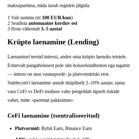
maksupartiina, mida tasub registris jälgida.
1
Vali summa (nt
100 EUR/kuu
)
2
Seadista
automaatne korduv ost
3
Hoia vähemalt
3–5 aastat
Krüpto laenamine (Lending)
Laenamisel teenid intressi, andes oma krüpto laenuks teistele.
Erinevalt pangahoiusest pole siin hoiusekindlustust ega tagatist
— intress on tasu vastaspoole- ja platvormiriski eest.
Stablecoin'i laenamine annab tüüpiliselt 2–10% aastas; sama
vara CeFi vs DeFi tootluse vahe peegeldab täpselt riskide
vahet, mitte «paremat pakkumist».
CeFi laenamine (tsentraliseeritud)
Platvormid:
Bybit Earn, Binance Earn