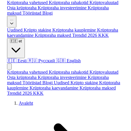
Krüptoraha vahetused
Krüptoraha rahakotid
Krüptovaluutad
Osta krüptoraha
Krüptoraha investeerimine
Krüptoraha
maksud
Tööriistad
Blogi
...
Uudised
Krüpto staking
Krüptoraha kauplemine
Krüptoraha
kaevandamine
Krüptoraha maksed
Trendid 2026
KKK
🇪🇪
et
🇪🇪
Eesti
🇷🇺
Русский
🇬🇧
English
Krüptoraha vahetused
Krüptoraha rahakotid
Krüptovaluutad
Osta krüptoraha
Krüptoraha investeerimine
Krüptoraha
maksud
Tööriistad
Blogi
Uudised
Krüpto staking
Krüptoraha
kauplemine
Krüptoraha kaevandamine
Krüptoraha maksed
Trendid 2026
KKK
Avaleht