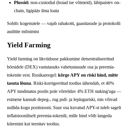
Plussid:
non-custodial (hoiad ise võtmeid), läbipaistev on-
chain, ligipääs ilma loata
Sobib: kogenutele — vajab rahakotti, gaasitasude ja protokolli
auditite mõistmist
Yield Farming
Yield farming on likviidsuse pakkumine detsentraliseeritud
börsidele (DEX) vastutasuks vahetustasude osa ja preemia-
tokenite eest. Rusikareegel:
kõrge APY on riski hind, mitte
tasuta lõuna
. Riski-korrigeeritud tootlus tähendab, et 40%
APY tundmatus poolis pole võrreldav 4% ETH staking'uga —
esimene kannab depeg-, rug pull- ja lepinguriski, mis võivad
nullida kogu positsiooni. Suur osa kuvatud APY-st tuleb sageli
inflatsiooniliselt preemia-tokenilt, mille hind võib langeda
kiiremini kui teenitav tootlus.