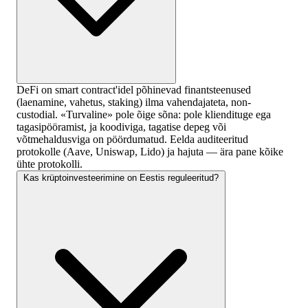
DeFi on smart contract'idel põhinevad finantsteenused
(laenamine, vahetus, staking) ilma vahendajateta, non-
custodial. «Turvaline» pole õige sõna: pole kliendituge ega
tagasipööramist, ja koodiviga, tagatise depeg või
võtmehaldusviga on pöördumatud. Eelda auditeeritud
protokolle (Aave, Uniswap, Lido) ja hajuta — ära pane kõike
ühte protokolli.
Kas krüptoinvesteerimine on Eestis reguleeritud?