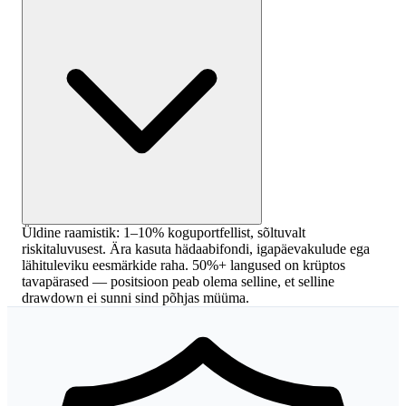
Üldine raamistik: 1–10% koguportfellist, sõltuvalt
riskitaluvusest. Ära kasuta hädaabifondi, igapäevakulude ega
lähituleviku eesmärkide raha. 50%+ langused on krüptos
tavapärased — positsioon peab olema selline, et selline
drawdown ei sunni sind põhjas müüma.