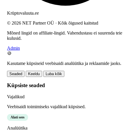
Krüptovaluuta
.ee
© 2026 NET Partner OÜ · Kõik õigused kaitstud
Mõned lingid on affiliate-lingid. Vahendustasu ei suurenda teie
kulusid.
Admin
🍪
Kasutame küpsiseid veebisaidi analüütika ja reklaamide jaoks.
Seaded
Keeldu
Luba kõik
Küpsiste seaded
Vajalikud
Veebisaidi toimimiseks vajalikud küpsised.
Alati sees
Analüütika