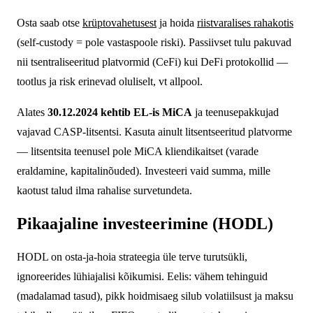
Osta saab otse
krüptovahetusest
ja hoida
riistvaralises rahakotis
(self-custody = pole vastaspoole riski). Passiivset tulu pakuvad
nii tsentraliseeritud platvormid (CeFi) kui DeFi protokollid —
tootlus ja risk erinevad oluliselt, vt allpool.
Alates
30.12.2024 kehtib EL-is MiCA
ja teenusepakkujad
vajavad CASP-litsentsi. Kasuta ainult litsentseeritud platvorme
— litsentsita teenusel pole MiCA kliendikaitset (varade
eraldamine, kapitalinõuded). Investeeri vaid summa, mille
kaotust talud ilma rahalise survetundeta.
Pikaajaline investeerimine (HODL)
HODL on osta-ja-hoia strateegia üle terve turutsükli,
ignoreerides lühiajalisi kõikumisi. Eelis: vähem tehinguid
(madalamad tasud), pikk hoidmisaeg silub volatiilsust ja maksu