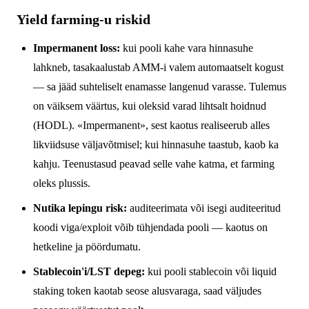
Yield farming-u riskid
Impermanent loss:
kui pooli kahe vara hinnasuhe
lahkneb, tasakaalustab AMM-i valem automaatselt kogust
— sa jääd suhteliselt enamasse langenud varasse. Tulemus
on väiksem väärtus, kui oleksid varad lihtsalt hoidnud
(HODL). «Impermanent», sest kaotus realiseerub alles
likviidsuse väljavõtmisel; kui hinnasuhe taastub, kaob ka
kahju. Teenustasud peavad selle vahe katma, et farming
oleks plussis.
Nutika lepingu risk:
auditeerimata või isegi auditeeritud
koodi viga/exploit võib tühjendada pooli — kaotus on
hetkeline ja pöördumatu.
Stablecoin'i/LST depeg:
kui pooli stablecoin või liquid
staking token kaotab seose alusvaraga, saad väljudes