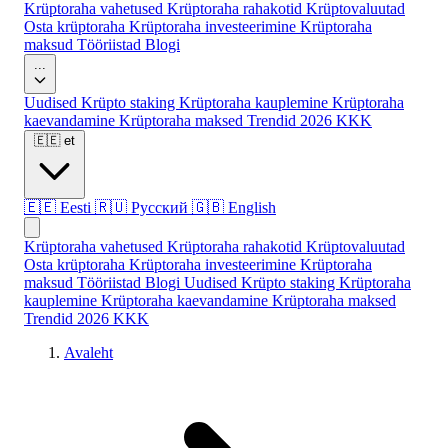
Krüptoraha vahetused
Krüptoraha rahakotid
Krüptovaluutad
Osta krüptoraha
Krüptoraha investeerimine
Krüptoraha
maksud
Tööriistad
Blogi
...
Uudised
Krüpto staking
Krüptoraha kauplemine
Krüptoraha
kaevandamine
Krüptoraha maksed
Trendid 2026
KKK
🇪🇪
et
🇪🇪
Eesti
🇷🇺
Русский
🇬🇧
English
Krüptoraha vahetused
Krüptoraha rahakotid
Krüptovaluutad
Osta krüptoraha
Krüptoraha investeerimine
Krüptoraha
maksud
Tööriistad
Blogi
Uudised
Krüpto staking
Krüptoraha
kauplemine
Krüptoraha kaevandamine
Krüptoraha maksed
Trendid 2026
KKK
Avaleht