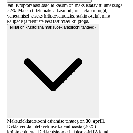
Jah. Krüptorahast saadud kasum on maksustatav tulumaksuga
22%. Maksu tuleb maksta kasumilt, mis tekib müügil,
vahetamisel teiseks krüptovaluutaks, staking-tulult ning
kaupade ja teenuste eest tasumisel krüptoga.
Millal on krüptoraha maksudeklaratsiooni tähtaeg?
Maksudeklaratsiooni esitamise tähtaeg on
30. aprill
.
Deklareerida tuleb eelmise kalendriaasta (2025)
krüptotehingud. Deklaratsioon esitatakse e-MTA kaudu.