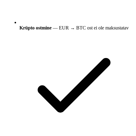
Krüpto ostmine
— EUR → BTC ost ei ole maksustatav