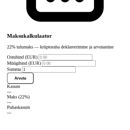
Maksukalkulaator
22% tulumaks — krüptoraha deklareerimine ja arvutamine
Ostuhind (EUR)
Müügihind (EUR)
Summa
Arvuta
Kasum
---
Maks (22%)
---
Puhaskasum
---