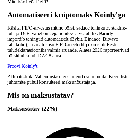
Mitu börsi või DeFi?
Automatiseeri krüptomaks Koinly'ga
Käsitsi FIFO-arvestus mitme börsi, sadade tehingute, staking-
tulu ja DeFi vahel on aeganõudev ja veaohtlik.
Koinly
impordib tehingud automaatselt (Bybit, Binance, Bitvavo,
rahakotid), arvutab kasu FIFO-meetodil ja koostab Eesti
tuludeklaratsiooniks valmis aruande. Alates 2026 raporteerivad
börsid niikuinii DAC8 alusel.
Proovi Koinly't
Affiliate-link. Vahendustasu ei suurenda sinu hinda. Keeruliste
juhtumite puhul konsulteeri maksunõustajaga.
Mis on maksustatav?
Maksustatav (22%)