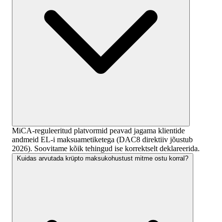
MiCA-reguleeritud platvormid peavad jagama klientide
andmeid EL-i maksuametiketega (DAC8 direktiiv jõustub
2026). Soovitame kõik tehingud ise korrektselt deklareerida.
Kuidas arvutada krüpto maksukohustust mitme ostu korral?