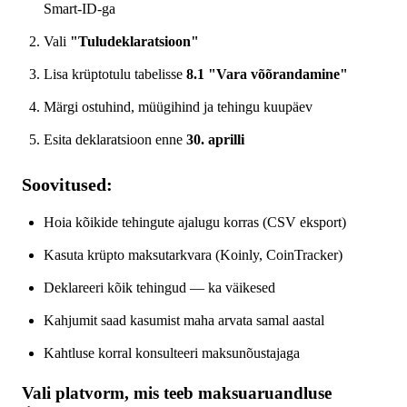
Smart-ID-ga
Vali
"Tuludeklaratsioon"
Lisa krüptotulu tabelisse
8.1 "Vara võõrandamine"
Märgi ostuhind, müügihind ja tehingu kuupäev
Esita deklaratsioon enne
30. aprilli
Soovitused:
Hoia kõikide tehingute ajalugu korras (CSV eksport)
Kasuta krüpto maksutarkvara (Koinly, CoinTracker)
Deklareeri kõik tehingud — ka väikesed
Kahjumit saad kasumist maha arvata samal aastal
Kahtluse korral konsulteeri maksunõustajaga
Vali platvorm, mis teeb maksuaruandluse