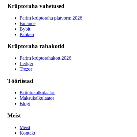
Krüptoraha vahetused
Parim krüptoraha platvorm 2026
Binance
Bybit
Kraken
Krüptoraha rahakotid
Parim krüptorahakott 2026
Ledger
Trezor
Tööriistad
Krüptokalkulaator
Maksukalkulaator
Blogi
Meist
Meist
Kontakt