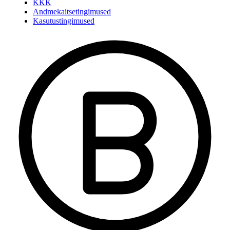
KKK
Andmekaitsetingimused
Kasutustingimused