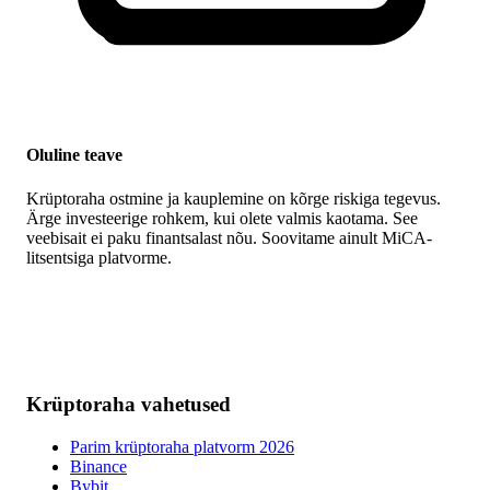
Oluline teave
Krüptoraha ostmine ja kauplemine on kõrge riskiga tegevus.
Ärge investeerige rohkem, kui olete valmis kaotama. See
veebisait ei paku finantsalast nõu. Soovitame ainult MiCA-
litsentsiga platvorme.
Krüptoraha vahetused
Parim krüptoraha platvorm 2026
Binance
Bybit