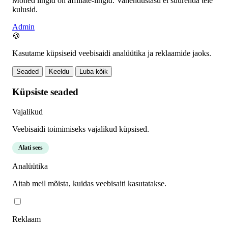
Mõned lingid on affiliate-lingid. Vahendustasu ei suurenda teie
kulusid.
Admin
🍪
Kasutame küpsiseid veebisaidi analüütika ja reklaamide jaoks.
Seaded
Keeldu
Luba kõik
Küpsiste seaded
Vajalikud
Veebisaidi toimimiseks vajalikud küpsised.
Alati sees
Analüütika
Aitab meil mõista, kuidas veebisaiti kasutatakse.
Reklaam