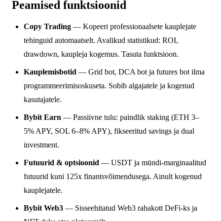
Peamised funktsioonid
Copy Trading
— Kopeeri professionaalsete kauplejate
tehinguid automaatselt. Avalikud statistikud: ROI,
drawdown, kaupleja kogemus. Tasuta funktsioon.
Kauplemisbotid
— Grid bot, DCA bot ja futures bot ilma
programmeerimisoskuseta. Sobib algajatele ja kogenud
kasutajatele.
Bybit Earn
— Passiivne tulu: paindlik staking (ETH 3–
5% APY, SOL 6–8% APY), fikseeritud savings ja dual
investment.
Futuurid & optsioonid
— USDT ja mündi-marginaalitud
futuurid kuni 125x finantsvõimendusega. Ainult kogenud
kauplejatele.
Bybit Web3
— Sisseehitatud Web3 rahakott DeFi-ks ja