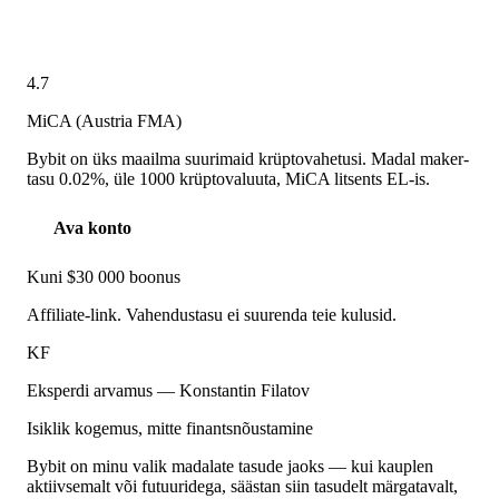
4.7
MiCA (Austria FMA)
Bybit on üks maailma suurimaid krüptovahetusi. Madal maker-
tasu 0.02%, üle 1000 krüptovaluuta, MiCA litsents EL-is.
Ava konto
Kuni $30 000 boonus
Affiliate-link. Vahendustasu ei suurenda teie kulusid.
KF
Eksperdi arvamus — Konstantin Filatov
Isiklik kogemus, mitte finantsnõustamine
Bybit on minu valik madalate tasude jaoks — kui kauplen
aktiivsemalt või futuuridega, säästan siin tasudelt märgatavalt,