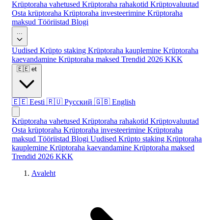
Krüptoraha vahetused
Krüptoraha rahakotid
Krüptovaluutad
Osta krüptoraha
Krüptoraha investeerimine
Krüptoraha
maksud
Tööriistad
Blogi
...
Uudised
Krüpto staking
Krüptoraha kauplemine
Krüptoraha
kaevandamine
Krüptoraha maksed
Trendid 2026
KKK
🇪🇪
et
🇪🇪
Eesti
🇷🇺
Русский
🇬🇧
English
Krüptoraha vahetused
Krüptoraha rahakotid
Krüptovaluutad
Osta krüptoraha
Krüptoraha investeerimine
Krüptoraha
maksud
Tööriistad
Blogi
Uudised
Krüpto staking
Krüptoraha
kauplemine
Krüptoraha kaevandamine
Krüptoraha maksed
Trendid 2026
KKK
Avaleht