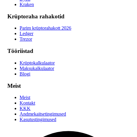
Kraken
Krüptoraha rahakotid
Parim krüptorahakott 2026
Ledger
Trezor
Tööriistad
Krüptokalkulaator
Maksukalkulaator
Blogi
Meist
Meist
Kontakt
KKK
Andmekaitsetingimused
Kasutustingimused