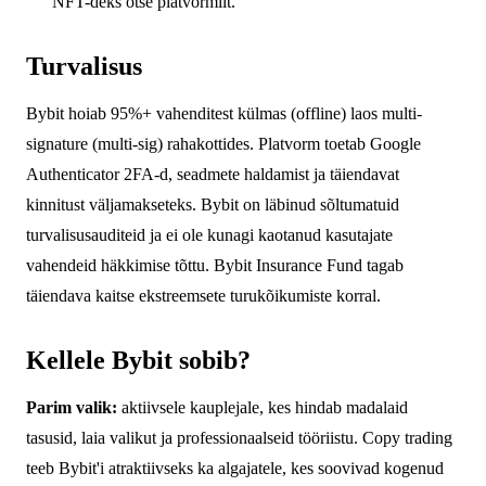
NFT-deks otse platvormilt.
Turvalisus
Bybit hoiab 95%+ vahenditest külmas (offline) laos multi-
signature (multi-sig) rahakottides. Platvorm toetab Google
Authenticator 2FA-d, seadmete haldamist ja täiendavat
kinnitust väljamakseteks. Bybit on läbinud sõltumatuid
turvalisusauditeid ja ei ole kunagi kaotanud kasutajate
vahendeid häkkimise tõttu. Bybit Insurance Fund tagab
täiendava kaitse ekstreemsete turukõikumiste korral.
Kellele Bybit sobib?
Parim valik:
aktiivsele kauplejale, kes hindab madalaid
tasusid, laia valikut ja professionaalseid tööriistu. Copy trading
teeb Bybit'i atraktiivseks ka algajatele, kes soovivad kogenud