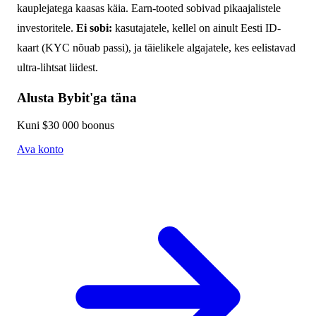
kauplejatega kaasas käia. Earn-tooted sobivad pikaajalistele
investoritele.
Ei sobi:
kasutajatele, kellel on ainult Eesti ID-
kaart (KYC nõuab passi), ja täielikele algajatele, kes eelistavad
ultra-lihtsat liidest.
Alusta Bybit'ga täna
Kuni $30 000 boonus
Ava konto