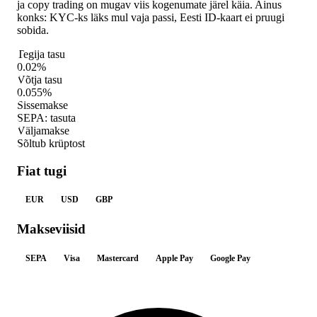
ja copy trading on mugav viis kogenumate järel käia. Ainus
konks: KYC-ks läks mul vaja passi, Eesti ID-kaart ei pruugi
sobida.
Tegija tasu
0.02%
Võtja tasu
0.055%
Sissemakse
SEPA: tasuta
Väljamakse
Sõltub krüptost
Fiat tugi
EUR
USD
GBP
Makseviisid
SEPA
Visa
Mastercard
Apple Pay
Google Pay