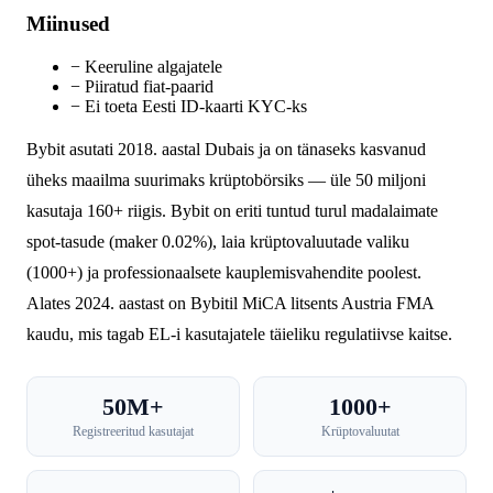
Miinused
−
Keeruline algajatele
−
Piiratud fiat-paarid
−
Ei toeta Eesti ID-kaarti KYC-ks
Bybit asutati 2018. aastal Dubais ja on tänaseks kasvanud
üheks maailma suurimaks krüptobörsiks — üle 50 miljoni
kasutaja 160+ riigis. Bybit on eriti tuntud turul madalaimate
spot-tasude (maker 0.02%), laia krüptovaluutade valiku
(1000+) ja professionaalsete kauplemisvahendite poolest.
Alates 2024. aastast on Bybitil MiCA litsents Austria FMA
kaudu, mis tagab EL-i kasutajatele täieliku regulatiivse kaitse.
50M+
1000+
Registreeritud kasutajat
Krüptovaluutat