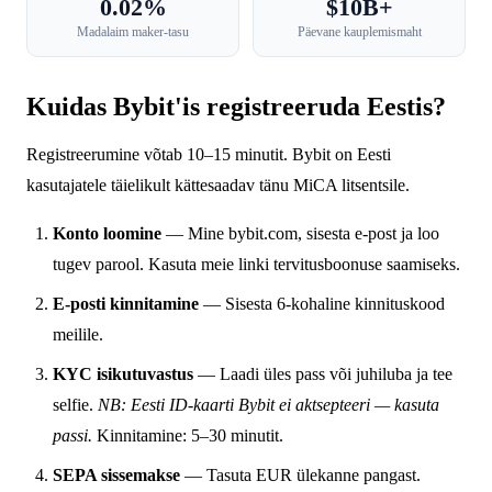
0.02%
$10B+
Madalaim maker-tasu
Päevane kauplemismaht
Kuidas Bybit'is registreeruda Eestis?
Registreerumine võtab 10–15 minutit. Bybit on Eesti
kasutajatele täielikult kättesaadav tänu MiCA litsentsile.
Konto loomine
— Mine bybit.com, sisesta e-post ja loo
tugev parool. Kasuta meie linki tervitusboonuse saamiseks.
E-posti kinnitamine
— Sisesta 6-kohaline kinnituskood
meilile.
KYC isikutuvastus
— Laadi üles pass või juhiluba ja tee
selfie.
NB: Eesti ID-kaarti Bybit ei aktsepteeri — kasuta
passi.
Kinnitamine: 5–30 minutit.
SEPA sissemakse
— Tasuta EUR ülekanne pangast.