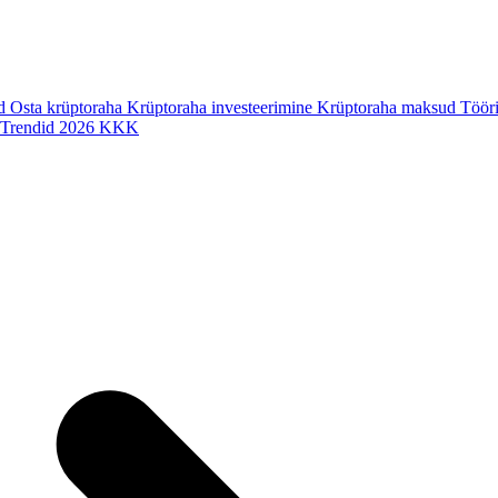
ad
Osta krüptoraha
Krüptoraha investeerimine
Krüptoraha maksud
Tööri
Trendid 2026
KKK