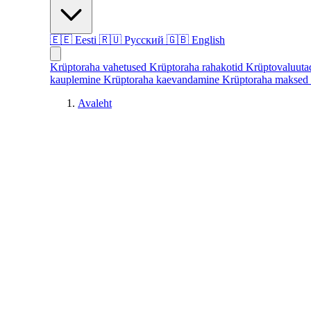
🇪🇪
Eesti
🇷🇺
Русский
🇬🇧
English
Krüptoraha vahetused
Krüptoraha rahakotid
Krüptovaluut
kauplemine
Krüptoraha kaevandamine
Krüptoraha maksed
Avaleht