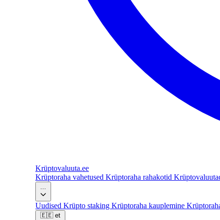
Krüptovaluuta
.ee
Krüptoraha vahetused
Krüptoraha rahakotid
Krüptovaluut
...
Uudised
Krüpto staking
Krüptoraha kauplemine
Krüptorah
🇪🇪
et