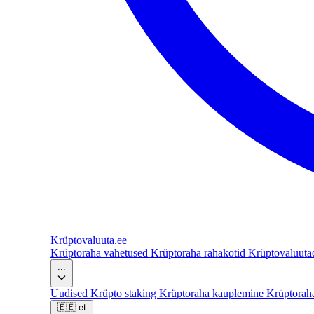
Krüptovaluuta
.ee
Krüptoraha vahetused
Krüptoraha rahakotid
Krüptovaluut
...
Uudised
Krüpto staking
Krüptoraha kauplemine
Krüptorah
🇪🇪
et