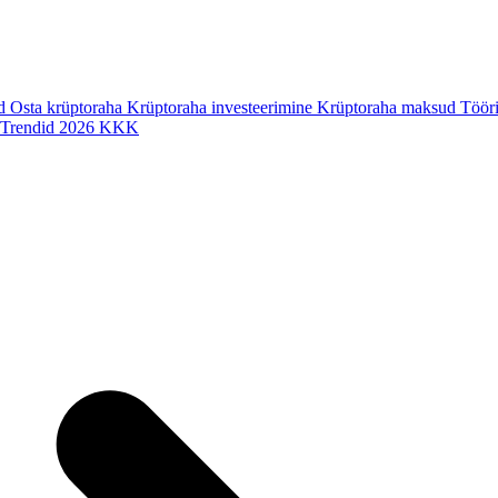
ad
Osta krüptoraha
Krüptoraha investeerimine
Krüptoraha maksud
Tööri
Trendid 2026
KKK