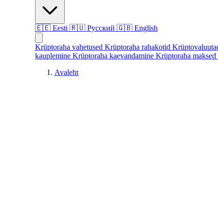
🇪🇪
Eesti
🇷🇺
Русский
🇬🇧
English
Krüptoraha vahetused
Krüptoraha rahakotid
Krüptovaluut
kauplemine
Krüptoraha kaevandamine
Krüptoraha maksed
Avaleht