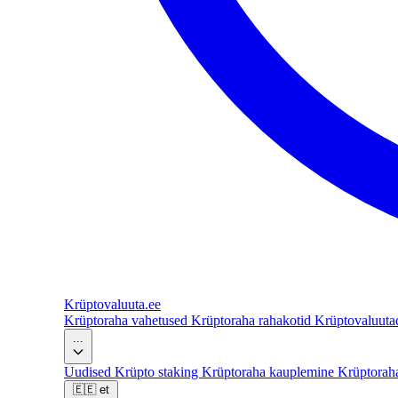
Krüptovaluuta
.ee
Krüptoraha vahetused
Krüptoraha rahakotid
Krüptovaluut
...
Uudised
Krüpto staking
Krüptoraha kauplemine
Krüptorah
🇪🇪
et