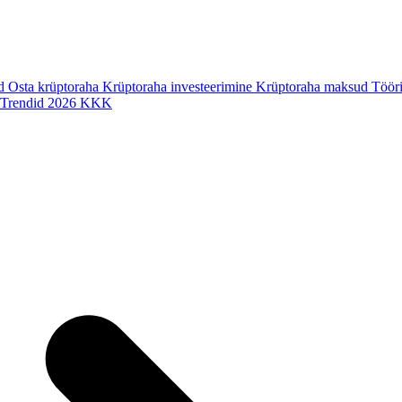
ad
Osta krüptoraha
Krüptoraha investeerimine
Krüptoraha maksud
Tööri
Trendid 2026
KKK