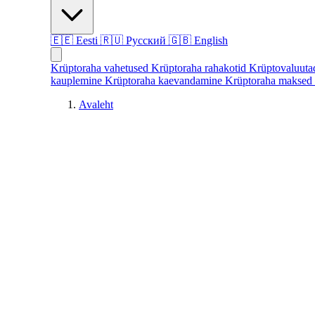
🇪🇪
Eesti
🇷🇺
Русский
🇬🇧
English
Krüptoraha vahetused
Krüptoraha rahakotid
Krüptovaluut
kauplemine
Krüptoraha kaevandamine
Krüptoraha maksed
Avaleht