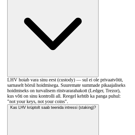
LHV hoiab vara sinu eest (custody) — sul ei ole privaatvõtit,
sarnaselt börsil hoidmisega. Suuremate summade pikaajaliseks
hoidmiseks on turvalisem riistvararahakott (Ledger, Trezor),
kus võti on sinu kontrolli all. Reegel kehtib ka panga puhul:
"not your keys, not your coins".
Kas LHV krüptolt saab teenida intressi (staking)?