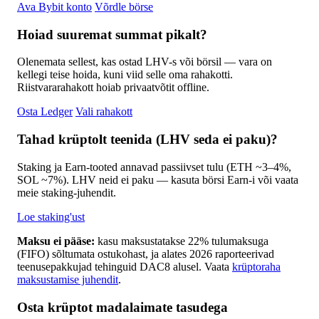
Ava Bybit konto
Võrdle börse
Hoiad suuremat summat pikalt?
Olenemata sellest, kas ostad LHV-s või börsil — vara on
kellegi teise hoida, kuni viid selle oma rahakotti.
Riistvararahakott hoiab privaatvõtit offline.
Osta Ledger
Vali rahakott
Tahad krüptolt teenida (LHV seda ei paku)?
Staking ja Earn-tooted annavad passiivset tulu (ETH ~3–4%,
SOL ~7%). LHV neid ei paku — kasuta börsi Earn-i või vaata
meie staking-juhendit.
Loe staking'ust
Maksu ei pääse:
kasu maksustatakse 22% tulumaksuga
(FIFO) sõltumata ostukohast, ja alates 2026 raporteerivad
teenusepakkujad tehinguid DAC8 alusel. Vaata
krüptoraha
maksustamise juhendit
.
Osta krüptot madalaimate tasudega