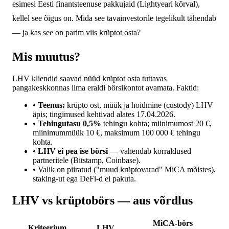
esimesi Eesti finantsteenuse pakkujaid (Lightyeari kõrval),
kellel see õigus on. Mida see tavainvestorile tegelikult tähendab
— ja kas see on parim viis krüptot osta?
Mis muutus?
LHV kliendid saavad nüüd krüptot osta tuttavas
pangakeskkonnas ilma eraldi börsikontot avamata. Faktid:
•
Teenus:
krüpto ost, müük ja hoidmine (custody) LHV
äpis; tingimused kehtivad alates 17.04.2026.
•
Tehingutasu 0,5%
tehingu kohta; miinimumost 20 €,
miinimummüük 10 €, maksimum 100 000 € tehingu
kohta.
•
LHV ei pea ise börsi
— vahendab korraldused
partneritele (Bitstamp, Coinbase).
• Valik on piiratud ("muud krüptovarad" MiCA mõistes),
staking-ut ega DeFi-d ei pakuta.
LHV vs krüptobörs — aus võrdlus
MiCA-börs
Kriteerium
LHV