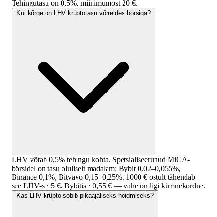
Tehingutasu on 0,5%, miinimumost 20 €.
Kui kõrge on LHV krüptotasu võrreldes börsiga?
LHV võtab 0,5% tehingu kohta. Spetsialiseerunud MiCA-
börsidel on tasu oluliselt madalam: Bybit 0,02–0,055%,
Binance 0,1%, Bitvavo 0,15–0,25%. 1000 € ostult tähendab
see LHV-s ~5 €, Bybitis ~0,55 € — vahe on ligi kümnekordne.
Kas LHV krüpto sobib pikaajaliseks hoidmiseks?