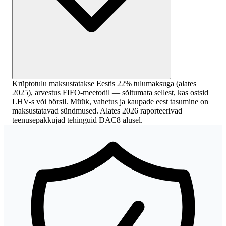
Krüptotulu maksustatakse Eestis 22% tulumaksuga (alates
2025), arvestus FIFO-meetodil — sõltumata sellest, kas ostsid
LHV-s või börsil. Müük, vahetus ja kaupade eest tasumine on
maksustatavad sündmused. Alates 2026 raporteerivad
teenusepakkujad tehinguid DAC8 alusel.