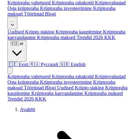
Krüptoraha vahetused
Krüptoraha rahakotid
Krüptovaluutad
Osta krüptoraha
Krüptoraha investeerimine
Krüptoraha
maksud
Tööriistad
Blogi
...
Uudised
Krüpto staking
Krüptoraha kauplemine
Krüptoraha
kaevandamine
Krüptoraha maksed
Trendid 2026
KKK
🇪🇪
et
🇪🇪
Eesti
🇷🇺
Русский
🇬🇧
English
Krüptoraha vahetused
Krüptoraha rahakotid
Krüptovaluutad
Osta krüptoraha
Krüptoraha investeerimine
Krüptoraha
maksud
Tööriistad
Blogi
Uudised
Krüpto staking
Krüptoraha
kauplemine
Krüptoraha kaevandamine
Krüptoraha maksed
Trendid 2026
KKK
Avaleht