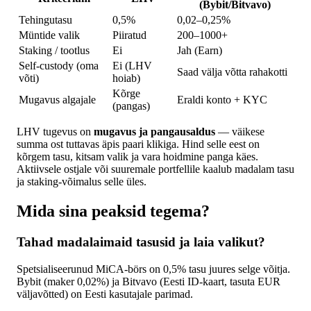
(Bybit/Bitvavo)
Tehingutasu
0,5%
0,02–0,25%
Müntide valik
Piiratud
200–1000+
Staking / tootlus
Ei
Jah (Earn)
Self-custody (oma
Ei (LHV
Saad välja võtta rahakotti
võti)
hoiab)
Kõrge
Mugavus algajale
Eraldi konto + KYC
(pangas)
LHV tugevus on
mugavus ja pangausaldus
— väikese
summa ost tuttavas äpis paari klikiga. Hind selle eest on
kõrgem tasu, kitsam valik ja vara hoidmine panga käes.
Aktiivsele ostjale või suuremale portfellile kaalub madalam tasu
ja staking-võimalus selle üles.
Mida sina peaksid tegema?
Tahad madalaimaid tasusid ja laia valikut?
Spetsialiseerunud MiCA-börs on 0,5% tasu juures selge võitja.
Bybit (maker 0,02%) ja Bitvavo (Eesti ID-kaart, tasuta EUR
väljavõtted) on Eesti kasutajale parimad.