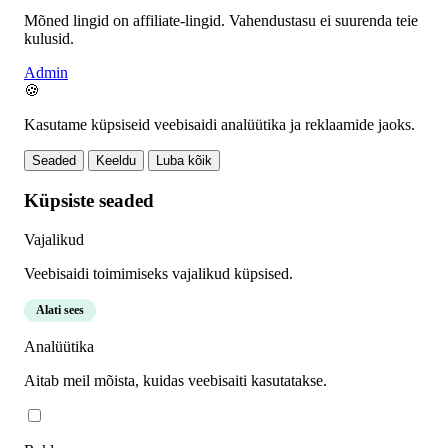
Mõned lingid on affiliate-lingid. Vahendustasu ei suurenda teie
kulusid.
Admin
🍪
Kasutame küpsiseid veebisaidi analüütika ja reklaamide jaoks.
Seaded
Keeldu
Luba kõik
Küpsiste seaded
Vajalikud
Veebisaidi toimimiseks vajalikud küpsised.
Alati sees
Analüütika
Aitab meil mõista, kuidas veebisaiti kasutatakse.