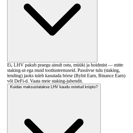
Ei, LHV pakub praegu ainult ostu, müüki ja hoidmist — mitte
staking-ut ega muid tootlusteenuseid. Passiivse tulu (staking,
lending) jaoks tuleb kasutada börse (Bybit Earn, Binance Earn)
või DeFi-d. Vaata meie staking-juhendit.
Kuidas maksustatakse LHV kaudu ostetud krüpto?