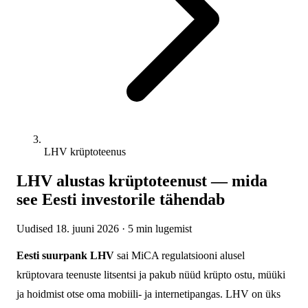
LHV krüptoteenus
LHV alustas krüptoteenust — mida
see Eesti investorile tähendab
Uudised
18. juuni 2026
· 5 min lugemist
Eesti suurpank LHV
sai MiCA regulatsiooni alusel
krüptovara teenuste litsentsi ja pakub nüüd krüpto ostu, müüki
ja hoidmist otse oma mobiili- ja internetipangas. LHV on üks