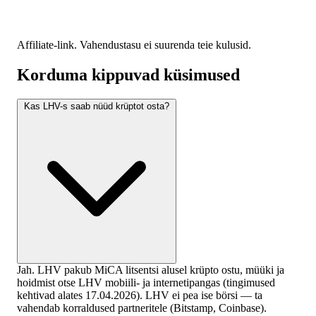
Affiliate-link. Vahendustasu ei suurenda teie kulusid.
Korduma kippuvad küsimused
Kas LHV-s saab nüüd krüptot osta?
Jah. LHV pakub MiCA litsentsi alusel krüpto ostu, müüki ja
hoidmist otse LHV mobiili- ja internetipangas (tingimused
kehtivad alates 17.04.2026). LHV ei pea ise börsi — ta
vahendab korraldused partneritele (Bitstamp, Coinbase).