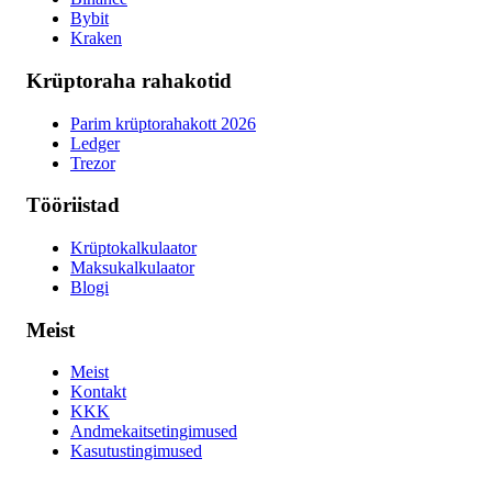
Bybit
Kraken
Krüptoraha rahakotid
Parim krüptorahakott 2026
Ledger
Trezor
Tööriistad
Krüptokalkulaator
Maksukalkulaator
Blogi
Meist
Meist
Kontakt
KKK
Andmekaitsetingimused
Kasutustingimused