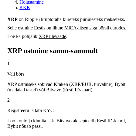
Hoiustamine
KKK
XRP
on Ripple'i krüptoraha kiireteks piiriülesteks makseteks.
Selle ostmine Eestis on lihtne MiCA-litsentsiga börsil eurodes.
Loe ka põhjalik
XRP ülevaade
.
XRP ostmine samm-sammult
1
Vali börs
XRP ostmiseks sobivad Kraken (XRP/EUR, turvaline), Bybit
(madalad tasud) või Bitvavo (Eesti ID-kaart).
2
Registreeru ja läbi KYC
Loo konto ja kinnita isik. Bitvavo aktsepteerib Eesti ID-kaarti,
Bybit nõuab passi.