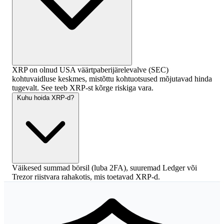
XRP on olnud USA väärtpaberijärelevalve (SEC)
kohtuvaidluse keskmes, mistõttu kohtuotsused mõjutavad hinda
tugevalt. See teeb XRP-st kõrge riskiga vara.
Kuhu hoida XRP-d?
Väikesed summad börsil (luba 2FA), suuremad Ledger või
Trezor riistvara rahakotis, mis toetavad XRP-d.