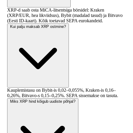
XRP-d saab osta MiCA-litsentsiga börsidel: Kraken
(XRP/EUR, hea likviidsus), Bybit (madalad tasud) ja Bitvavo
(Eesti ID-kaart). Kõik toetavad SEPA eurokandeid.
Kui palju maksab XRP ostmine?
Kauplemistasu on Bybit-is 0,02–0,055%, Kraken-is 0,16–
0,26%, Bitvavo-s 0,15–0,25%. SEPA sissemakse on tasuta.
Miks XRP hind kõigub uudiste põhjal?