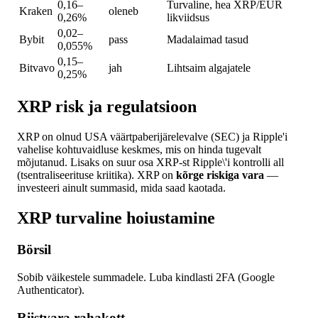
0,16–
Turvaline, hea XRP/EUR
Kraken
oleneb
0,26%
likviidsus
0,02–
Bybit
pass
Madalaimad tasud
0,055%
0,15–
Bitvavo
jah
Lihtsaim algajatele
0,25%
XRP risk ja regulatsioon
XRP on olnud USA väärtpaberijärelevalve (SEC) ja Ripple'i
vahelise kohtuvaidluse keskmes, mis on hinda tugevalt
mõjutanud. Lisaks on suur osa XRP-st Ripple\'i kontrolli all
(tsentraliseerituse kriitika). XRP on
kõrge riskiga vara
—
investeeri ainult summasid, mida saad kaotada.
XRP turvaline hoiustamine
Börsil
Sobib väikestele summadele. Luba kindlasti 2FA (Google
Authenticator).
Riistvara rahakott