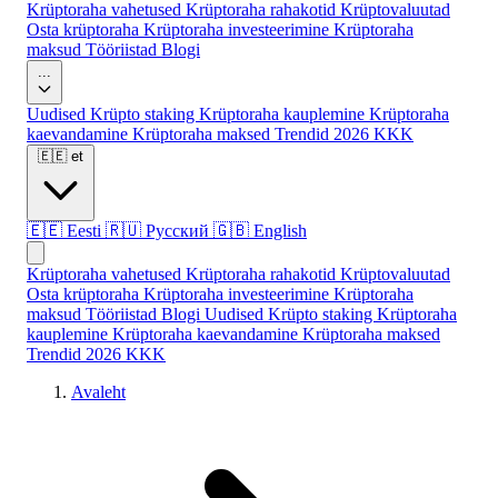
Krüptoraha vahetused
Krüptoraha rahakotid
Krüptovaluutad
Osta krüptoraha
Krüptoraha investeerimine
Krüptoraha
maksud
Tööriistad
Blogi
...
Uudised
Krüpto staking
Krüptoraha kauplemine
Krüptoraha
kaevandamine
Krüptoraha maksed
Trendid 2026
KKK
🇪🇪
et
🇪🇪
Eesti
🇷🇺
Русский
🇬🇧
English
Krüptoraha vahetused
Krüptoraha rahakotid
Krüptovaluutad
Osta krüptoraha
Krüptoraha investeerimine
Krüptoraha
maksud
Tööriistad
Blogi
Uudised
Krüpto staking
Krüptoraha
kauplemine
Krüptoraha kaevandamine
Krüptoraha maksed
Trendid 2026
KKK
Avaleht