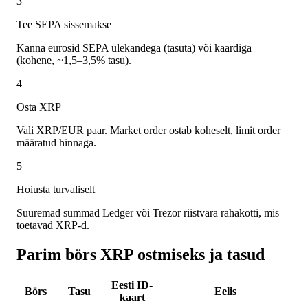
3
Tee SEPA sissemakse
Kanna eurosid SEPA ülekandega (tasuta) või kaardiga
(kohene, ~1,5–3,5% tasu).
4
Osta XRP
Vali XRP/EUR paar. Market order ostab koheselt, limit order
määratud hinnaga.
5
Hoiusta turvaliselt
Suuremad summad Ledger või Trezor riistvara rahakotti, mis
toetavad XRP-d.
Parim börs XRP ostmiseks ja tasud
Eesti ID-
Börs
Tasu
Eelis
kaart