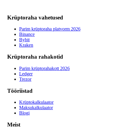
Krüptoraha vahetused
Parim krüptoraha platvorm 2026
Binance
Bybit
Kraken
Krüptoraha rahakotid
Parim krüptorahakott 2026
Ledger
Trezor
Tööriistad
Krüptokalkulaator
Maksukalkulaator
Blogi
Meist