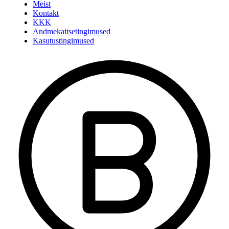
Meist
Kontakt
KKK
Andmekaitsetingimused
Kasutustingimused