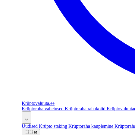
Krüptovaluuta
.ee
Krüptoraha vahetused
Krüptoraha rahakotid
Krüptovaluut
...
Uudised
Krüpto staking
Krüptoraha kauplemine
Krüptorah
🇪🇪
et