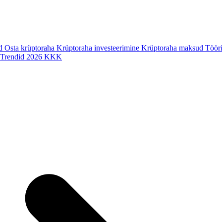
ad
Osta krüptoraha
Krüptoraha investeerimine
Krüptoraha maksud
Tööri
Trendid 2026
KKK