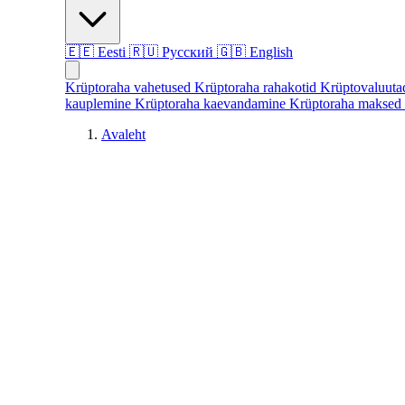
🇪🇪
Eesti
🇷🇺
Русский
🇬🇧
English
Krüptoraha vahetused
Krüptoraha rahakotid
Krüptovaluut
kauplemine
Krüptoraha kaevandamine
Krüptoraha maksed
Avaleht