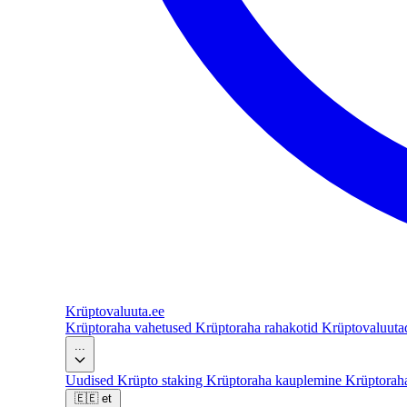
Krüptovaluuta
.ee
Krüptoraha vahetused
Krüptoraha rahakotid
Krüptovaluut
...
Uudised
Krüpto staking
Krüptoraha kauplemine
Krüptorah
🇪🇪
et