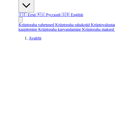
🇪🇪
Eesti
🇷🇺
Русский
🇬🇧
English
Krüptoraha vahetused
Krüptoraha rahakotid
Krüptovaluut
kauplemine
Krüptoraha kaevandamine
Krüptoraha maksed
Avaleht