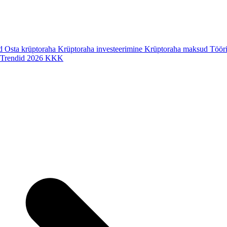
ad
Osta krüptoraha
Krüptoraha investeerimine
Krüptoraha maksud
Tööri
Trendid 2026
KKK