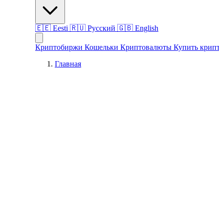
🇪🇪
Eesti
🇷🇺
Русский
🇬🇧
English
Криптобиржи
Кошельки
Криптовалюты
Купить крип
Главная