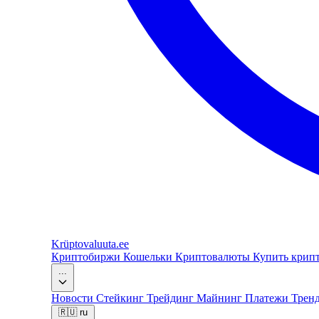
Krüptovaluuta
.ee
Криптобиржи
Кошельки
Криптовалюты
Купить крип
...
Новости
Стейкинг
Трейдинг
Майнинг
Платежи
Трен
🇷🇺
ru