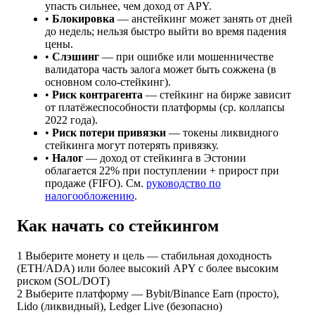
упасть сильнее, чем доход от APY.
•
Блокировка
— анстейкинг может занять от дней
до недель; нельзя быстро выйти во время падения
цены.
•
Слэшинг
— при ошибке или мошенничестве
валидатора часть залога может быть сожжена (в
основном соло-стейкинг).
•
Риск контрагента
— стейкинг на бирже зависит
от платёжеспособности платформы (ср. коллапсы
2022 года).
•
Риск потери привязки
— токены ликвидного
стейкинга могут потерять привязку.
•
Налог
— доход от стейкинга в Эстонии
облагается 22% при поступлении + прирост при
продаже (FIFO). См.
руководство по
налогообложению
.
Как начать со стейкингом
1
Выберите монету и цель — стабильная доходность
(ETH/ADA) или более высокий APY с более высоким
риском (SOL/DOT)
2
Выберите платформу — Bybit/Binance Earn (просто),
Lido (ликвидный), Ledger Live (безопасно)