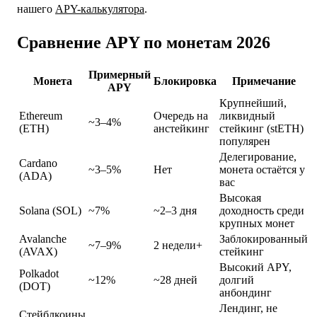
нашего
APY-калькулятора
.
Сравнение APY по монетам 2026
Примерный
Монета
Блокировка
Примечание
APY
Крупнейший,
Ethereum
Очередь на
ликвидный
~3–4%
(ETH)
анстейкинг
стейкинг (stETH)
популярен
Делегирование,
Cardano
~3–5%
Нет
монета остаётся у
(ADA)
вас
Высокая
Solana (SOL)
~7%
~2–3 дня
доходность среди
крупных монет
Avalanche
Заблокированный
~7–9%
2 недели+
(AVAX)
стейкинг
Высокий APY,
Polkadot
~12%
~28 дней
долгий
(DOT)
анбондинг
Лендинг, не
Стейблкоины