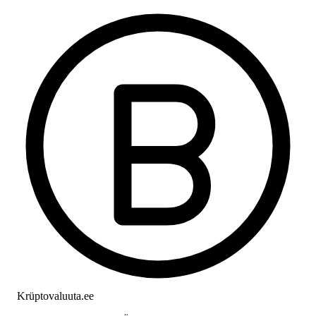
Krüptovaluuta
.ee