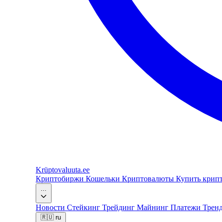
Krüptovaluuta
.ee
Криптобиржи
Кошельки
Криптовалюты
Купить крип
...
Новости
Стейкинг
Трейдинг
Майнинг
Платежи
Трен
🇷🇺
ru