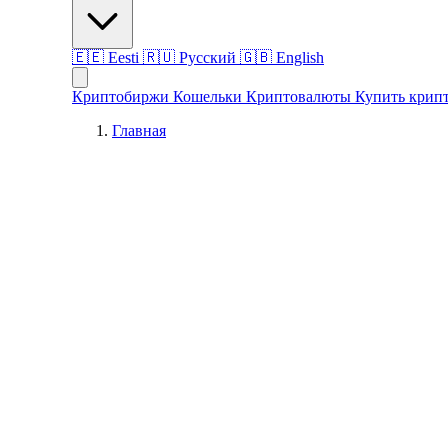
🇪🇪
Eesti
🇷🇺
Русский
🇬🇧
English
Криптобиржи
Кошельки
Криптовалюты
Купить крип
Главная