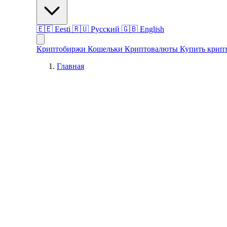
🇪🇪
Eesti
🇷🇺
Русский
🇬🇧
English
Криптобиржи
Кошельки
Криптовалюты
Купить крип
Главная