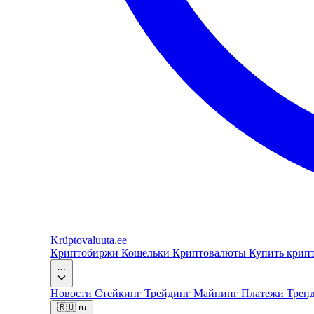
Krüptovaluuta
.ee
Криптобиржи
Кошельки
Криптовалюты
Купить крип
...
Новости
Стейкинг
Трейдинг
Майнинг
Платежи
Трен
🇷🇺
ru