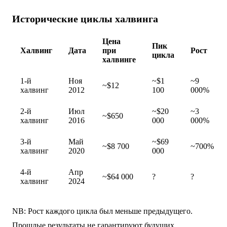
Исторические циклы халвинга
Цена
Пик
Халвинг
Дата
при
Рост
цикла
халвинге
1-й
Ноя
~$1
~9
~$12
халвинг
2012
100
000%
2-й
Июл
~$20
~3
~$650
халвинг
2016
000
000%
3-й
Май
~$69
~$8 700
~700%
халвинг
2020
000
4-й
Апр
~$64 000
?
?
халвинг
2024
NB: Рост каждого цикла был меньше предыдущего.
Прошлые результаты не гарантируют будущих.