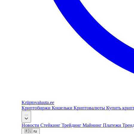
Krüptovaluuta
.ee
Криптобиржи
Кошельки
Криптовалюты
Купить крип
...
Новости
Стейкинг
Трейдинг
Майнинг
Платежи
Трен
🇷🇺
ru