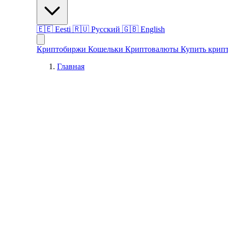
🇪🇪
Eesti
🇷🇺
Русский
🇬🇧
English
Криптобиржи
Кошельки
Криптовалюты
Купить крип
Главная