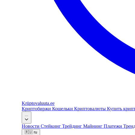
Krüptovaluuta
.ee
Криптобиржи
Кошельки
Криптовалюты
Купить крип
...
Новости
Стейкинг
Трейдинг
Майнинг
Платежи
Трен
🇷🇺
ru