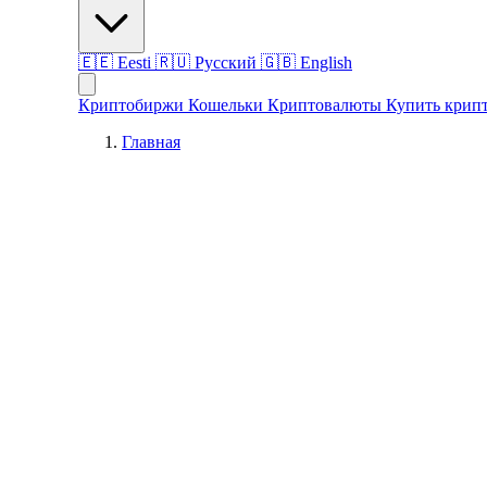
🇪🇪
Eesti
🇷🇺
Русский
🇬🇧
English
Криптобиржи
Кошельки
Криптовалюты
Купить крип
Главная